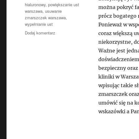
hialuronowy
,
powiększanie ust
można pokryć fa
warszawa
,
usuwanie
prócz bogatego 
zmarszczek warszawa
,
wypełnianie ust
Ponieważ w wspó
do
Dodaj komentarz
coraz większą uw
Zmarszczki
niekorzystne, do
nie
Ważne jest jedn
muszą
Cię
doświadczeniem,
ograniczać
bezpieczny oraz
kliniki w Warsz
wpisując takie s
zmarszczek oraz
umówić się na k
wskazówki a Pani