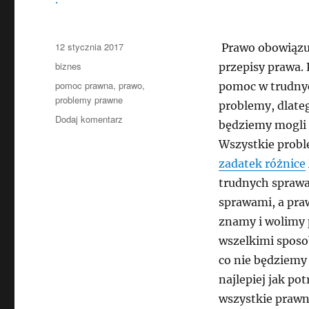
Data
12 stycznia 2017
Prawo obowiązuj
publikacji
Kategorie
biznes
przepisy prawa. 
Tagi
pomoc prawna
,
prawo
,
pomoc w trudnyc
problemy prawne
problemy, dlate
do
Dodaj komentarz
będziemy mogli 
Coraz
Wszystkie probl
częściej
ludzie
zadatek różnice
potrzebują
trudnych sprawa
pomocy
sprawami, a praw
prawnika.
znamy i wolimy p
wszelkimi sposo
co nie będziemy
najlepiej jak po
wszystkie prawn