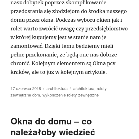
nasz dobytek poprzez skomplikowanie
przedostania się złodziejom do środka naszego
domu przez okna. Podczas wyboru okien jak i
rolet warto zwrócić uwagę czy przedsiębiorstwo
w której kupujemy jest w stanie nam je
zamontować. Dzięki temu będziemy mieli
pełne przekonanie, że będą one nas dobrze
chronić. Kolejnym elementem są Okna pcv
kraków, ale to juz w kolejnym artykule.
Data
Kategorie
Tagi
17 czerwca 2018
architektura
architektura
,
rolety
publikacji
zewnętrzne dom
,
wykonczenie rolety zewnętrzne
Okna do domu – co
należałoby wiedzieć