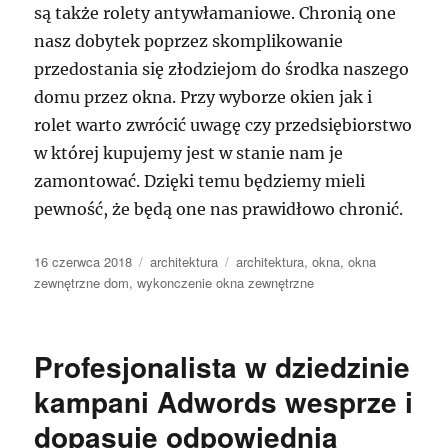
są także rolety antywłamaniowe. Chronią one
nasz dobytek poprzez skomplikowanie
przedostania się złodziejom do środka naszego
domu przez okna. Przy wyborze okien jak i
rolet warto zwrócić uwagę czy przedsiębiorstwo
w której kupujemy jest w stanie nam je
zamontować. Dzięki temu będziemy mieli
pewność, że będą one nas prawidłowo chronić.
Data
Kategorie
Tagi
16 czerwca 2018
architektura
architektura
,
okna
,
okna
publikacji
zewnętrzne dom
,
wykonczenie okna zewnętrzne
Profesjonalista w dziedzinie
kampani Adwords wesprze i
dopasuje odpowiednią