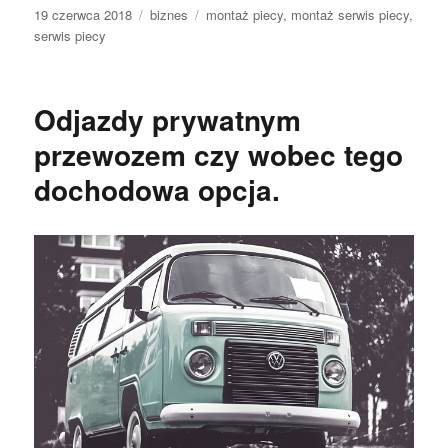
Data
Kategorie
Tagi
19 czerwca 2018
biznes
montaż piecy
,
montaż serwis piecy
,
publikacji
serwis piecy
Odjazdy prywatnym
przewozem czy wobec tego
dochodowa opcja.