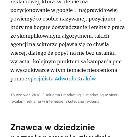
reklamowej, która w ofercie ma
pozycjonowanie w google . najprawidłowiej
powierzyć to osobie nazywanej: pozycjoner ,
który ma bogate doświadczanie i efekty z praca
ze skomplikowanym algorytmem. takich
agencji na sektorze pojawia się co chwila
więcej, dlatego że popyt na nie bez ustanku
wyrasta. kolejnym punktem sa kampania pne
w wyszukiwarce w tym temacie nieoceniona
pomoc
specjalista Adwords Kraków
Data
Kategorie
Tagi
15 czerwca 2018
reklama i marketing
marketing w sieci
,
publikacji
rekalam
,
reklama w internecie
,
skuteczna reklama
Znawca w dziedzinie