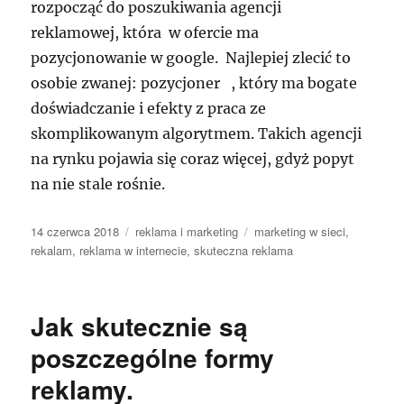
rozpocząć do poszukiwania agencji
reklamowej, która w ofercie ma
pozycjonowanie w google. Najlepiej zlecić to
osobie zwanej: pozycjoner , który ma bogate
doświadczanie i efekty z praca ze
skomplikowanym algorytmem. Takich agencji
na rynku pojawia się coraz więcej, gdyż popyt
na nie stale rośnie.
Data
Kategorie
Tagi
14 czerwca 2018
reklama i marketing
marketing w sieci
,
publikacji
rekalam
,
reklama w internecie
,
skuteczna reklama
Jak skutecznie są
poszczególne formy
reklamy.