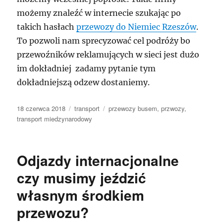
możemy znaleźć w internecie szukając po
takich hasłach
przewozy do Niemiec Rzeszów
.
To pozwoli nam sprecyzować cel podróży bo
przewoźników reklamujących w sieci jest dużo
im dokładniej zadamy pytanie tym
dokładniejszą odzew dostaniemy.
Data
Kategorie
Tagi
18 czerwca 2018
transport
przewozy busem
,
przwozy
,
publikacji
transport miedzynarodowy
Odjazdy internacjonalne
czy musimy jeździć
własnym środkiem
przewozu?