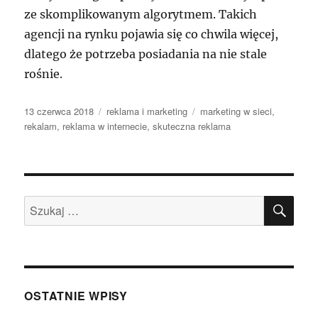
ze skomplikowanym algorytmem. Takich
agencji na rynku pojawia się co chwila więcej,
dlatego że potrzeba posiadania na nie stale
rośnie.
Data
Kategorie
Tagi
13 czerwca 2018
reklama i marketing
marketing w sieci
,
publikacji
rekalam
,
reklama w internecie
,
skuteczna reklama
SZU
Szukaj:
OSTATNIE WPISY