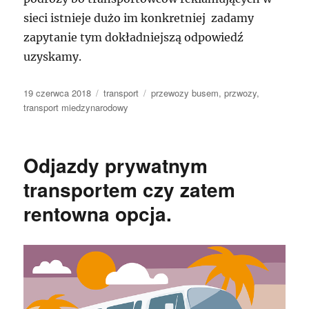
sieci istnieje dużo im konkretniej zadamy
zapytanie tym dokładniejszą odpowiedź
uzyskamy.
Data
Kategorie
Tagi
19 czerwca 2018
transport
przewozy busem
,
przwozy
,
publikacji
transport miedzynarodowy
Odjazdy prywatnym
transportem czy zatem
rentowna opcja.