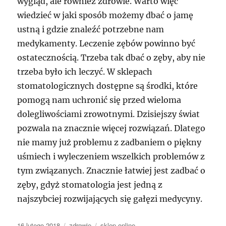
wygląd, ale również zdrowie. Warto więc
wiedzieć w jaki sposób możemy dbać o jamę
ustną i gdzie znaleźć potrzebne nam
medykamenty. Leczenie zębów powinno być
ostatecznością. Trzeba tak dbać o zęby, aby nie
trzeba było ich leczyć. W sklepach
stomatologicznych dostępne są środki, które
pomogą nam uchronić się przed wieloma
dolegliwościami zrowotnymi. Dzisiejszy świat
pozwala na znacznie więcej rozwiązań. Dlatego
nie mamy już problemu z zadbaniem o piękny
uśmiech i wyleczeniem wszelkich problemów z
tym związanych. Znacznie łatwiej jest zadbać o
zęby, gdyż stomatologia jest jedną z
najszybciej rozwijających się gałęzi medycyny.
Data
Kategorie
Tagi
16 lutego 2018
zdrowie
sklep online