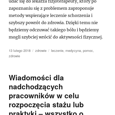
udać się do lekarza fizjoterapeuty, który po
zapoznaniu się z problemem zaproponuje
metody wspierające leczenie schorzenia i
szybszy powrót do zdrowia. Dzięki temu nie
będziemy odczuwać takiego bólu i będziemy
mogli szybciej wrócić do aktywności fizycznej.
Data
Kategorie
Tagi
13 lutego 2018
zdrowie
leczenie
,
medycyna
,
pomoc
,
publikacji
zdrowie
Wiadomości dla
nadchodzących
pracowników w celu
rozpoczęcia stażu lub
praktyki – wszystko o