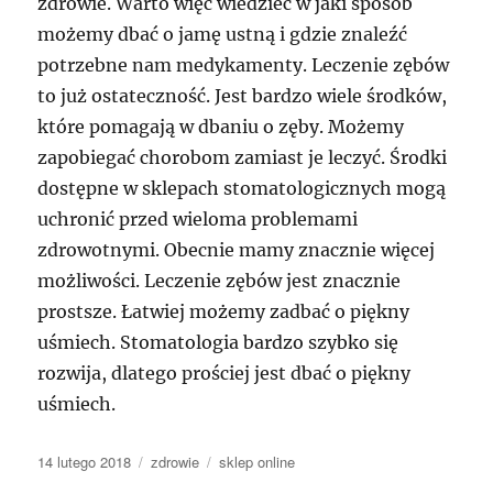
zdrowie. Warto więc wiedzieć w jaki sposób
możemy dbać o jamę ustną i gdzie znaleźć
potrzebne nam medykamenty. Leczenie zębów
to już ostateczność. Jest bardzo wiele środków,
które pomagają w dbaniu o zęby. Możemy
zapobiegać chorobom zamiast je leczyć. Środki
dostępne w sklepach stomatologicznych mogą
uchronić przed wieloma problemami
zdrowotnymi. Obecnie mamy znacznie więcej
możliwości. Leczenie zębów jest znacznie
prostsze. Łatwiej możemy zadbać o piękny
uśmiech. Stomatologia bardzo szybko się
rozwija, dlatego prościej jest dbać o piękny
uśmiech.
Data
Kategorie
Tagi
14 lutego 2018
zdrowie
sklep online
publikacji