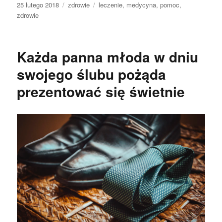
Data
Kategorie
Tagi
25 lutego 2018
zdrowie
leczenie
,
medycyna
,
pomoc
,
publikacji
zdrowie
Każda panna młoda w dniu
swojego ślubu pożąda
prezentować się świetnie