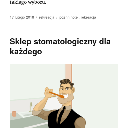
takiego wyboru.
Data
Kategorie
Tagi
17 lutego 2018
rekreacja
poznń hotel
,
rekreacja
publikacji
Sklep stomatologiczny dla
każdego