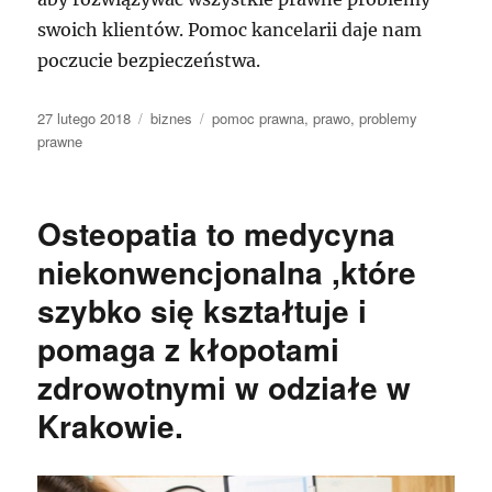
swoich klientów. Pomoc kancelarii daje nam
poczucie bezpieczeństwa.
Data
Kategorie
Tagi
27 lutego 2018
biznes
pomoc prawna
,
prawo
,
problemy
publikacji
prawne
Osteopatia to medycyna
niekonwencjonalna ,które
szybko się kształtuje i
pomaga z kłopotami
zdrowotnymi w odziałe w
Krakowie.