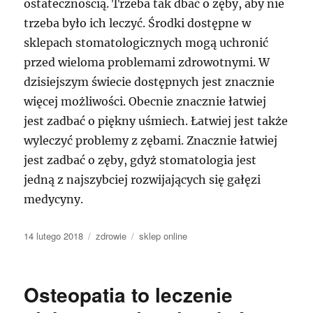
ostatecznością. Trzeba tak dbać o zęby, aby nie
trzeba było ich leczyć. Środki dostępne w
sklepach stomatologicznych mogą uchronić
przed wieloma problemami zdrowotnymi. W
dzisiejszym świecie dostępnych jest znacznie
więcej możliwości. Obecnie znacznie łatwiej
jest zadbać o piękny uśmiech. Łatwiej jest także
wyleczyć problemy z zębami. Znacznie łatwiej
jest zadbać o zęby, gdyż stomatologia jest
jedną z najszybciej rozwijających się gałęzi
medycyny.
Data
Kategorie
Tagi
14 lutego 2018
zdrowie
sklep online
publikacji
Osteopatia to leczenie